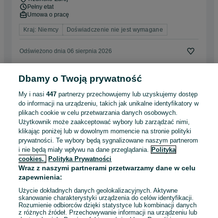
Pełny etat
Umowa o pracę
Kraj: Niemcy
Doświadczenie nie jest wymagane
Odświeżono dnia 06 sierpnia 2026
Dbamy o Twoją prywatność
Praca na fermach przy hodowli krów
Vreespol
My i nasi
447
partnerzy przechowujemy lub uzyskujemy dostęp
do informacji na urządzeniu, takich jak unikalne identyfikatory w
plikach cookie w celu przetwarzania danych osobowych.
9 500 - 9 600 zł / mies. brutto
Barlinek
Użytkownik może zaakceptować wybory lub zarządzać nimi,
Pełny etat
klikając poniżej lub w dowolnym momencie na stronie polityki
Umowa o pracę
prywatności. Te wybory będą sygnalizowane naszym partnerom
i nie będą miały wpływu na dane przeglądania.
Polityka
Kraj: Niemcy
Doświadczenie nie jest wymagane
cookies,
Polityka Prywatności
Wraz z naszymi partnerami przetwarzamy dane w celu
Odświeżono dnia 06 sierpnia 2026
zapewnienia:
Użycie dokładnych danych geolokalizacyjnych. Aktywne
skanowanie charakterystyki urządzenia do celów identyfikacji.
Rozumienie odbiorców dzięki statystyce lub kombinacji danych
1
2
3
z różnych źródeł. Przechowywanie informacji na urządzeniu lub